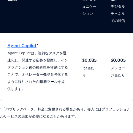
ュニケー
デジタル
ション
チャネル
での通信
Agent Copilot
*
Agent Copilotは、複雑なタスクを迅
速化し、関連する応答を提案し、イン
$0.035
$0.005
タラクション後の後処理を容易にする
1分当た
メッセー
ことで、オペレーター機能を強化する
り
ジ当たり
ように設計されたAI搭載ツールを提
供します。
*「パブリックベータ」料金は変更される場合があり、導入にはプロフェッショナ
ルサービスの追加が必要になることがあります。