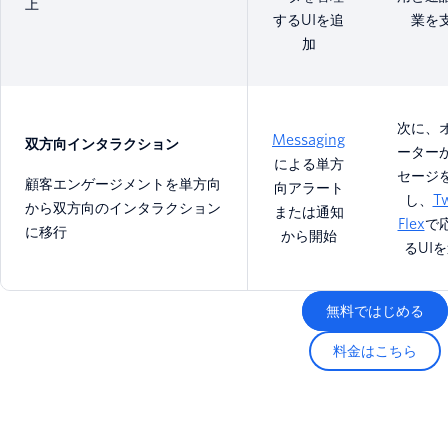
上
するUIを追
業を
加
次に、
Messaging
双方向インタラクション
ーター
による単方
セージ
顧客エンゲージメントを単方向
向アラート
し、
Tw
から双方向のインタラクション
または通知
Flex
で
に移行
から開始
るUI
無料ではじめる
料金はこちら