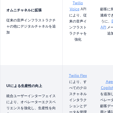
Twilio
Voice
API
顧客に
オムニチャネルに拡張
により、従
連絡で
従来の音声インフラストラクチ
来の音声イ
うに、
ャの他にデジタルチャネルを追
ンフラスト
API
メ
加
ラクチャを
追
強化
Twilio Flex
により、す
Age
UIによる生産性の向上
べてのクロ
Copilo
スチャネル
を追加
統合ユーザーインターフェイス
インタラク
ペレー
により、オペレーターエクスペ
ションとデ
顧客デ
リエンスを強化し、生産性を向
ータを管理
用と通