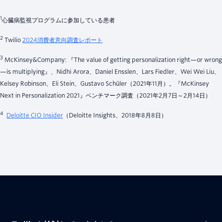
1
心臓病監視プログラムに参加している患者
2
Twilio
2024消費者意向調査レポート
3
McKinsey&Company: 『The value of getting personalization right—or wrong
—is multiplying』、Nidhi Arora、Daniel Ensslen、Lars Fiedler、Wei Wei Liu、
Kelsey Robinson、Eli Stein、Gustavo Schüler（2021年11月）。『McKinsey
Next in Personalization 2021』ベンチマーク調査（2021年2月7日～2月14日）
4
Deloitte CIO Insider
（Deloitte Insights、2018年8月8日）