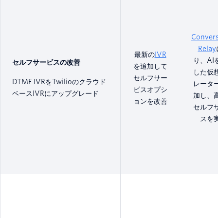
Convers
Relay
最新の
IVR
り、AI
セルフサービスの改善
を追加して
した仮
セルフサー
DTMF IVRをTwilioのクラウド
レータ
ビスオプシ
ベースIVRにアップグレード
加し、
ョンを改善
セルフ
スを