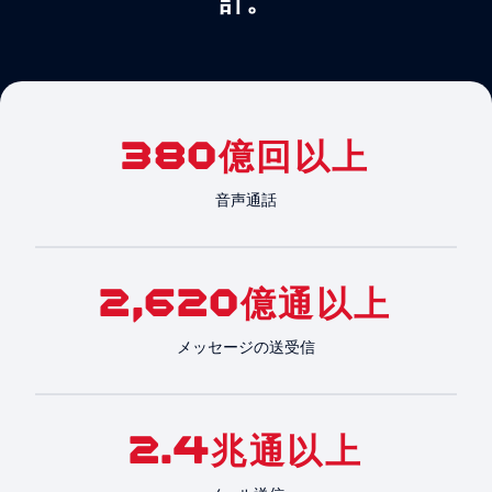
計。
380億回以上
音声通話
2,620億通以上
メッセージの送受信
2.4兆通以上