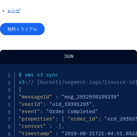
レシピ
無料トライアル
JSON
$ aws s3 sync

s3
:
// {bucket}/segment-logs/{source-id
{
"messageId"
:
"msg_2932939239239"
"userId"
:
"uid_19391293"
,
"event"
:
"Order Completed"
"properties"
:
{
"order_id"
:
"ord_29392
"context"
:
 .
}
,
"timestamp"
:
"2019-08-21T21:44:51.692