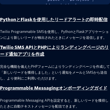
'description'
:
'You and your family w
'Featuring granite app
PythonとFlaskを使用したリードアラートの即時配信
'high efficiency dual 
'Motivated sellers hav
Twilio Programmable SMSを使用し、PythonとFlaskアプリケーショ
}
ンにより新しいリードが検出されたときにメッセージを送信します。
return
 render_template
(
'index.html'
,
 h
Twilio SMS APIとPHPによりランディングページのリ
@app
.
route
(
'/notifications'
,
 methods
=
[
'POS
ード通知アプリを作成
def
create
(
)
:
    house_title 
=
 request
.
form
[
"house_titl
完全な機能を備えたPHPフォームによりランディングページを作成して
    name 
=
 request
.
form
[
"name"
]
「新しいリードを獲得しました」という通知をメールとSMSから送信
    phone 
=
 request
.
form
[
"phone"
]
し、より便利にご利用いただけます。
    message 
=
 request
.
form
[
"message"
]
Programmable Messagingオンボーディングガイド
    twilio_service 
=
 TwilioService
(
)
Programmable Messaging APIを設定すると、新しいリードを獲得し
    formatted_message 
=
 build_message
(
hous
たときに自動テキストメッセージを配信できます。