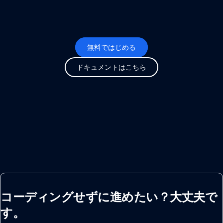
try
:
        twilio_service
.
send_message
(
format
        flash
(
'Thanks! An agent will be co
except
 TwilioRestException 
as
 e
:
無料ではじめる
print
(
e
)
        flash
(
'Oops! There was an error. P
ドキュメントはこちら
return
 redirect
(
'/'
)
def
build_message
(
house_title
,
 name
,
 phone
    template 
=
'New lead received for {}. 
return
 template
.
format
(
house_title
,
 na
コーディングせずに進めたい？大丈夫で
す。