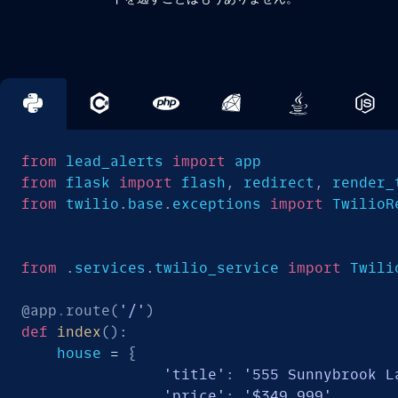
from
 lead_alerts 
import
from
 flask 
import
 flash
,
 redirect
,
 render_
from
 twilio
.
base
.
exceptions 
import
 TwilioR
from
.
services
.
twilio_service 
import
 Twili
@app
.
route
(
'/'
)
def
index
(
)
:
    house 
=
{
'title'
:
'555 Sunnybrook L
'price'
:
'$349,999'
,