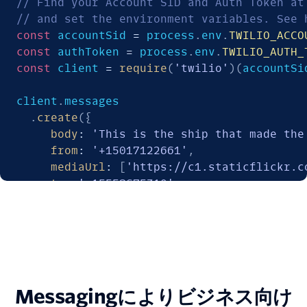
// Find your Account SID and Auth Token at
// and set the environment variables. See 
const
 accountSid 
=
 process
.
env
.
TWILIO_ACCO
const
 authToken 
=
 process
.
env
.
TWILIO_AUTH_
const
 client 
=
require
(
'twilio'
)
(
accountSi
client
.
messages

.
create
(
{
body
:
'This is the ship that made the
from
:
'+15017122661'
,
mediaUrl
:
[
'https://c1.staticflickr.c
to
:
'+15558675310'
}
)
.
then
(
message
=>
 console
.
log
(
message
.
sid
Messagingによりビジネス向け