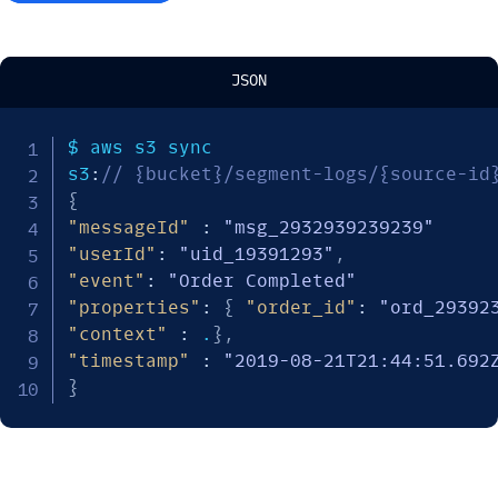
JSON
$ aws s3 sync

s3
:
// {bucket}/segment-logs/{source-id
{
"messageId"
:
"msg_2932939239239"
"userId"
:
"uid_19391293"
,
"event"
:
"Order Completed"
"properties"
:
{
"order_id"
:
"ord_29392
"context"
:
 .
}
,
"timestamp"
:
"2019-08-21T21:44:51.692
}