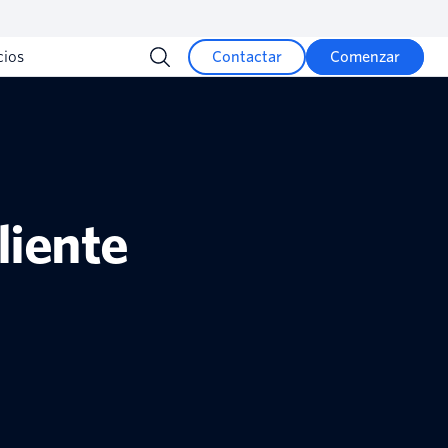
cios
Contactar
Comenzar
liente