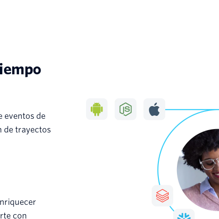
tiempo
e eventos de
n de trayectos
enriquecer
irte con