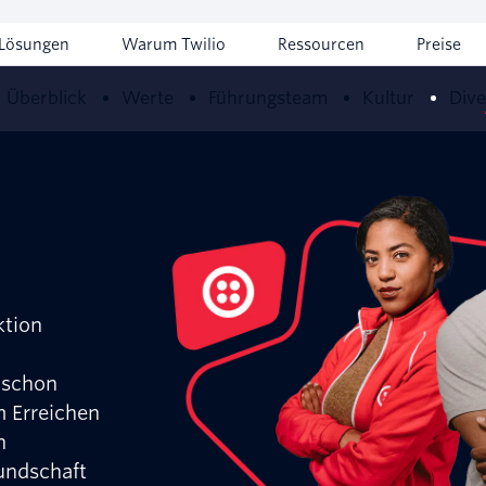
Lösungen
Warum Twilio
Ressourcen
Preise
Überblick
Werte
Führungsteam
Kultur
Dive
ktion
 schon
 Erreichen
n
Kundschaft