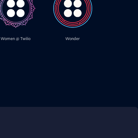
Women @ Twilio
Wonder