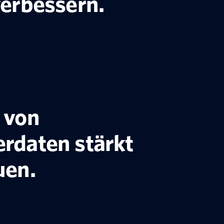
verbessern.
 von
rdaten stärkt
uen.