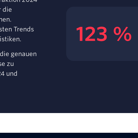
 die
nen.
sten Trends
stiken.
 die genauen
se zu
24 und