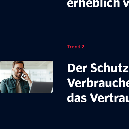
erheblich 
Trend 2
Der Schutz
Verbrauche
das Vertra