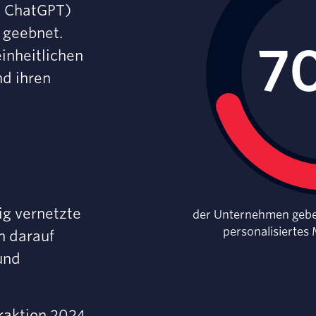
an ChatGPT)
 geebnet.
inheitlichen
d ihren
ig vernetzte
der Unternehmen geben 
personalisiertes
n darauf
und
raktion 2024