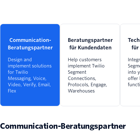
Communication-
Beratungspartner
Tech
Beratungspartner
für Kundendaten
für
Design and
Help customers
Integ
implement solutions
implement Twilio
Segme
for Twilio
Segment
into 
Messaging, Voice,
Connections,
offer
Video, Verify, Email,
Protocols, Engage,
funct
Flex
Warehouses
Communication-Beratungspartner