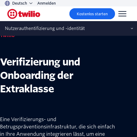
Deutsch
Anmelden
Twilio hat Stytch Auth erworben.
Mehr erfahren
Kostenlos starten
Nutzerauthentifizierung und -identität von
Nutzerauthentifizierung und -identität
Twilio
Verifizierung und
Onboarding der
Extraklasse
Eine Verifizierungs- und
Betrugspräventionsinfrastruktur, die sich einfach
in Ihre Anwendung integrieren lässt, um eine