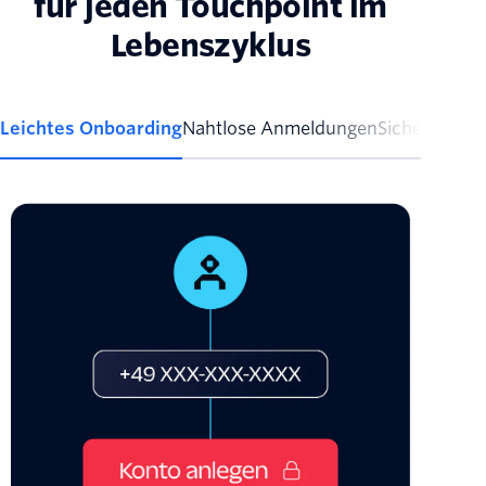
für jeden Touchpoint im
Lebenszyklus
Leichtes Onboarding
Nahtlose Anmeldungen
Sichere Tran