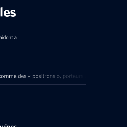
les
aident à
comme des « positrons », porteurs d’une énergie ré
quipes