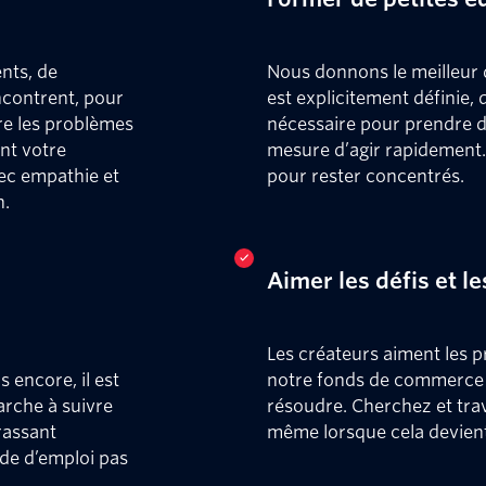
nts, de
Nous donnons le meilleur
encontrent, pour
est explicitement définie,
re les problèmes
nécessaire pour prendre 
ent votre
mesure d’agir rapidement.
vec empathie et
pour rester concentrés.
n.
Aimer les défis et le
Les créateurs aiment les pr
 encore, il est
notre fonds de commerce 
arche à suivre
résoudre. Cherchez et trava
rassant
même lorsque cela devient 
mode d’emploi pas