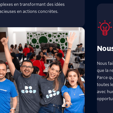
plexes en transformant des idées
cieuses en actions concrètes.
Nous
Nous fai
que la r
Parce q
toutes l
avec hum
opportun