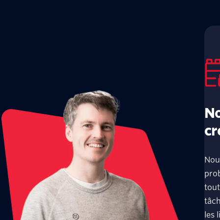
N
cr
Nous
pro
tout
tâch
les 