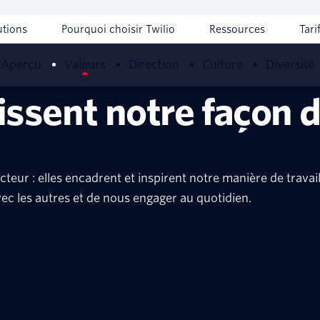
utions
Pourquoi choisir Twilio
Ressources
Tari
Aperçu
Valeurs
Direction
Culture
Diversité
issent notre façon d
eur : elles encadrent et inspirent notre manière de travaille
ec les autres et de nous engager au quotidien.