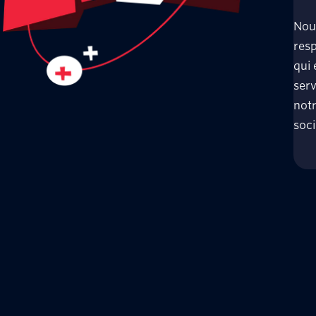
Nou
resp
qui 
serv
notr
soc