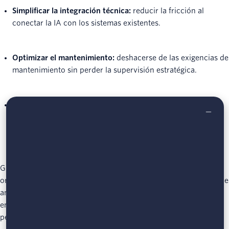
Simplificar la integración técnica:
reducir la fricción al
conectar la IA con los sistemas existentes.
Optimizar el mantenimiento:
deshacerse de las exigencias de
mantenimiento sin perder la supervisión estratégica.
Administrar presupuestos con mayor eficacia:
equilibrar el
gasto en innovación interna y eficiencia externa, y ajustar la
inversión conforme cambien las necesidades.
Gracias a la combinación de la experiencia interna con la
orquestación de proveedores, las empresas obtienen lo mejor de
ambos mundos: velocidad, eficiencia e innovación, lo que
empodera a los equipos para diseñar para el cambio, no para la
permanencia.